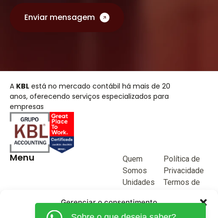
Enviar mensagem
A
KBL
está no mercado contábil há mais de 20
anos, oferecendo serviços especializados para
empresas
Menu
Quem
Política de
Somos
Privacidade
Unidades
Termos de
de negócio
Uso
Gerenciar o consentimento
Blog
Sobre o que deseja saber?
Junte-se a