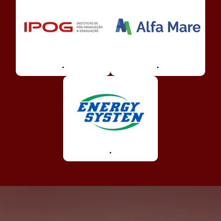
.
.
.