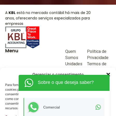
A
KBL
está no mercado contábil há mais de 20
anos, oferecendo serviços especializados para
empresas
Menu
Quem
Política de
Somos
Privacidade
Unidades
Termos de
de negócio
Uso
Gerenciar o consentimento
Blog
Sobre o que deseja saber?
Junte-se a
Para fornecer as melhores experiências, usamos tecnologias como
KBL
cookies para armazenar e/ou acessar informações do dispositivo. O
consentimento para essas tecnologias nos permitirá processar dados
Fale
como comportamento de navegação ou IDs exclusivos neste site. Não
Conosco
consentir ou retirar o consentimento pode afetar negativamente certos
(62) 3515-1280
Comercial
recursos e funções.