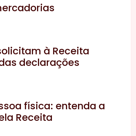
mercadorias
solicitam à Receita
 das declarações
soa física: entenda a
ela Receita