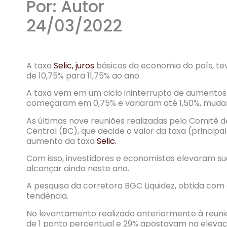
Por: Autor
24/03/2022
A taxa
Selic,
juros
básicos da economia do país, t
de 10,75% para 11,75% ao ano.
A taxa vem em um ciclo ininterrupto de aumento
começaram em 0,75% e variaram até 1,50%, muda
As últimas nove reuniões realizadas pelo Comitê 
Central (BC), que decide o valor da taxa (princip
aumento da taxa
Selic.
Com isso, investidores e economistas elevaram su
alcançar ainda neste ano.
A pesquisa da corretora BGC Liquidez, obtida com e
tendência.
No levantamento realizado anteriormente à reuni
de 1 ponto percentual e 29% apostavam na elevaç