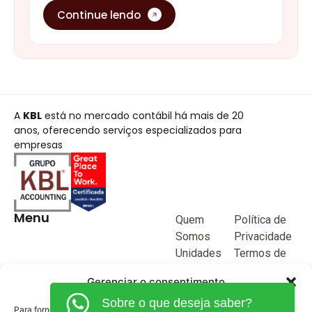
Continue lendo
A
KBL
está no mercado contábil há mais de 20
anos, oferecendo serviços especializados para
empresas
Menu
Quem
Política de
Somos
Privacidade
Unidades
Termos de
de negócio
Uso
Gerenciar o consentimento
Blog
Sobre o que deseja saber?
Junte-se a
Para fornecer as melhores experiências, usamos tecnologias como