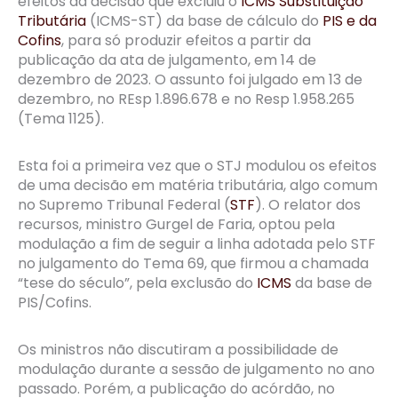
efeitos da decisão que excluiu o
ICMS Substituição
Tributária
(ICMS-ST) da base de cálculo do
PIS e da
Cofins
, para só produzir efeitos a partir da
publicação da ata de julgamento, em 14 de
dezembro de 2023. O assunto foi julgado em 13 de
dezembro, no REsp 1.896.678 e no Resp 1.958.265
(Tema 1125).
Esta foi a primeira vez que o STJ modulou os efeitos
de uma decisão em matéria tributária, algo comum
no Supremo Tribunal Federal (
STF
). O relator dos
recursos, ministro Gurgel de Faria, optou pela
modulação a fim de seguir a linha adotada pelo STF
no julgamento do Tema 69, que firmou a chamada
“tese do século”, pela exclusão do
ICMS
da base de
PIS/Cofins.
Os ministros não discutiram a possibilidade de
modulação durante a sessão de julgamento no ano
passado. Porém, a publicação do acórdão, no