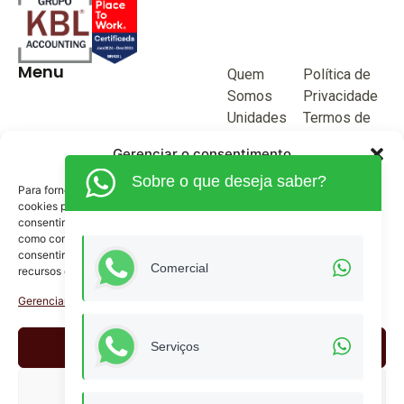
Menu
Quem
Política de
Somos
Privacidade
Unidades
Termos de
de negócio
Uso
Gerenciar o consentimento
Blog
Sobre o que deseja saber?
Junte-se a
Para fornecer as melhores experiências, usamos tecnologias como
KBL
cookies para armazenar e/ou acessar informações do dispositivo. O
consentimento para essas tecnologias nos permitirá processar dados
Fale
como comportamento de navegação ou IDs exclusivos neste site. Não
Conosco
consentir ou retirar o consentimento pode afetar negativamente certos
(62) 3515-1280
Comercial
recursos e funções.
(62) 99968-9132
Gerenciar serviços
comercial@kblcontabilidade.com
Aceitar
Serviços
Siga nossas redes sociais
Negar