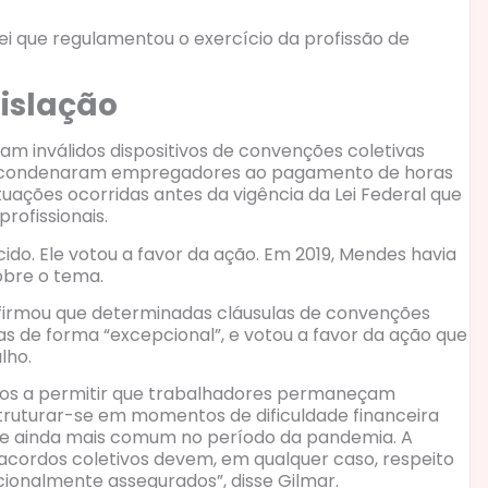
ei que regulamentou o exercício da profissão de
gislação
am inválidos dispositivos de convenções coletivas
 e condenaram empregadores ao pagamento de horas
uações ocorridas antes da vigência da Lei Federal que
profissionais.
cido. Ele votou a favor da ação. Em 2019, Mendes havia
obre o tema.
afirmou que determinadas cláusulas de convenções
mas de forma “excepcional”, e votou a favor da ação que
lho.
rdos a permitir que trabalhadores permaneçam
uturar-se em momentos de dificuldade financeira
-se ainda mais comum no período da pandemia. A
r acordos coletivos devem, em qualquer caso, respeito
ucionalmente assegurados”, disse Gilmar.