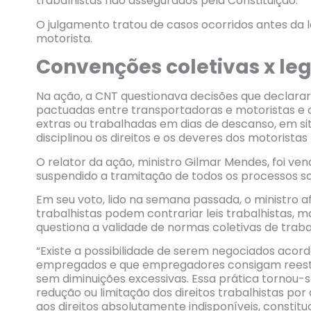
trabalhistas não assegurados pela Constituição.
O julgamento tratou de casos ocorridos antes da l
motorista.
Convenções coletivas x le
Na ação, a CNT questionava decisões que declarar
pactuadas entre transportadoras e motoristas
extras ou trabalhadas em dias de descanso, em sit
disciplinou os direitos e os deveres dos motoristas 
O relator da ação, ministro Gilmar Mendes, foi ven
suspendido a tramitação de todos os processos s
Em seu voto, lido na semana passada, o ministro 
trabalhistas podem contrariar leis trabalhistas, 
questiona a validade de normas coletivas de traba
“Existe a possibilidade de serem negociados aco
empregados e que empregadores consigam reestr
sem diminuições excessivas. Essa prática tornou
redução ou limitação dos direitos trabalhistas po
aos direitos absolutamente indisponíveis, constit