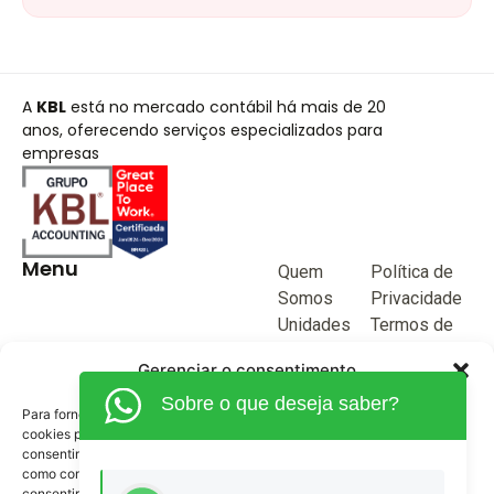
A
KBL
está no mercado contábil há mais de 20
anos, oferecendo serviços especializados para
empresas
Menu
Quem
Política de
Somos
Privacidade
Unidades
Termos de
de negócio
Uso
Gerenciar o consentimento
Blog
Sobre o que deseja saber?
Junte-se a
Para fornecer as melhores experiências, usamos tecnologias como
KBL
cookies para armazenar e/ou acessar informações do dispositivo. O
consentimento para essas tecnologias nos permitirá processar dados
Fale
como comportamento de navegação ou IDs exclusivos neste site. Não
Conosco
consentir ou retirar o consentimento pode afetar negativamente certos