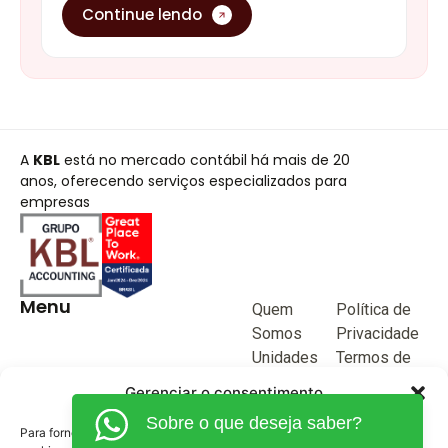
Menu
Quem
Política de
Somos
Privacidade
Unidades
Termos de
de negócio
Uso
Blog
Junte-se a
KBL
Fale
Conosco
(62) 3515-1280
(62) 99968-9132
comercial@kblcontabilidade.com
Siga nossas redes sociais
Gerenciar o consentimento
Sobre o que deseja saber?
Para fornecer as melhores experiências, usamos tecnologias como