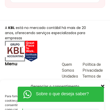
A
KBL
está no mercado contábil há mais de 20
anos, oferecendo serviços especializados para
empresas
Menu
Quem
Política de
Somos
Privacidade
Unidades
Termos de
de negócio
Uso
Gerenciar o consentimento
Blog
Sobre o que deseja saber?
Junte-se a
Para fornecer as melhores experiências, usamos tecnologias como
KBL
cookies para armazenar e/ou acessar informações do dispositivo. O
consentimento para essas tecnologias nos permitirá processar dados
Fale
como comportamento de navegação ou IDs exclusivos neste site. Não