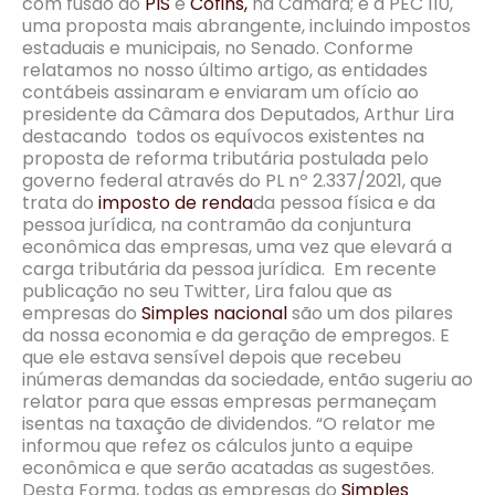
com fusão do
PIS
e
Cofins,
na Câmara; e a PEC 110,
uma proposta mais abrangente, incluindo impostos
estaduais e municipais, no Senado. Conforme
relatamos no nosso último artigo, as entidades
contábeis assinaram e enviaram um ofício ao
presidente da Câmara dos Deputados, Arthur Lira
destacando todos os equívocos existentes na
proposta de reforma tributária postulada pelo
governo federal através do PL nº 2.337/2021, que
trata do
imposto de renda
da pessoa física e da
pessoa jurídica, na contramão da conjuntura
econômica das empresas, uma vez que elevará a
carga tributária da pessoa jurídica. Em recente
publicação no seu Twitter, Lira falou que as
empresas do
Simples nacional
são um dos pilares
da nossa economia e da geração de empregos. E
que ele estava sensível depois que recebeu
inúmeras demandas da sociedade, então sugeriu ao
relator para que essas empresas permaneçam
isentas na taxação de dividendos. “O relator me
informou que refez os cálculos junto a equipe
econômica e que serão acatadas as sugestões.
Desta Forma, todas as empresas do
Simples