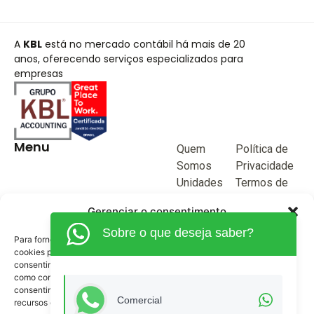
A
KBL
está no mercado contábil há mais de 20
anos, oferecendo serviços especializados para
empresas
Menu
Quem
Política de
Somos
Privacidade
Unidades
Termos de
de negócio
Uso
Gerenciar o consentimento
Blog
Sobre o que deseja saber?
Junte-se a
Para fornecer as melhores experiências, usamos tecnologias como
KBL
cookies para armazenar e/ou acessar informações do dispositivo. O
consentimento para essas tecnologias nos permitirá processar dados
Fale
como comportamento de navegação ou IDs exclusivos neste site. Não
Conosco
consentir ou retirar o consentimento pode afetar negativamente certos
(62) 3515-1280
Comercial
recursos e funções.