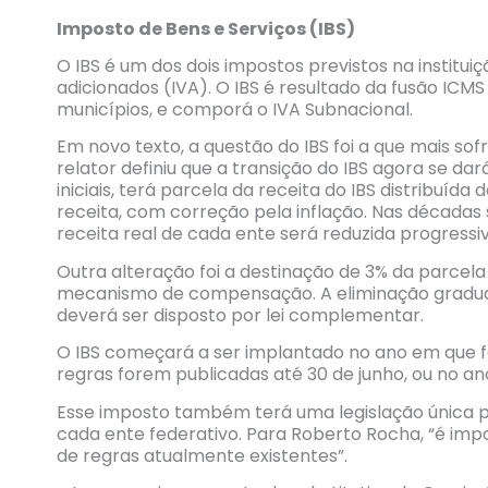
Imposto de Bens e Serviços (IBS)
O IBS é um dos dois impostos previstos na institu
adicionados (IVA). O IBS é resultado da fusão ICMS
municípios, e comporá o IVA Subnacional.
Em novo texto, a questão do IBS foi a que mais sofr
relator definiu que a transição do IBS agora se da
iniciais, terá parcela da receita do IBS distribuí
receita, com correção pela inflação. Nas décadas 
receita real de cada ente será reduzida progress
Outra alteração foi a destinação de 3% da parcela 
mecanismo de compensação. A eliminação gradual 
deverá ser disposto por lei complementar.
O IBS começará a ser implantado no ano em que f
regras forem publicadas até 30 de junho, ou no ano
Esse imposto também terá uma legislação única par
cada ente federativo. Para Roberto Rocha, “é impor
de regras atualmente existentes”.