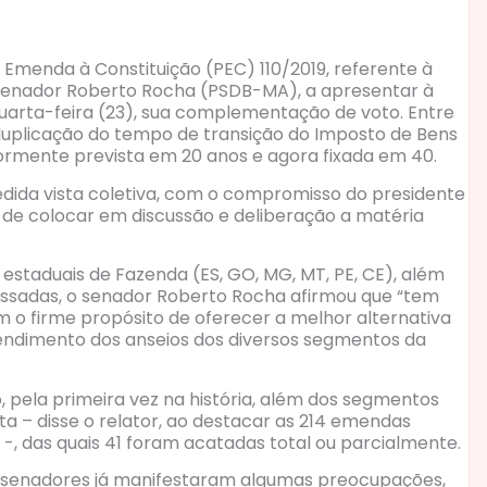
Emenda à Constituição (PEC) 110/2019, referente à
, senador Roberto Rocha (PSDB-MA), a apresentar à
quarta-feira (23), sua complementação de voto. Entre
 a duplicação do tempo de transição do Imposto de Bens
riormente prevista em 20 anos e agora fixada em 40.
ncedida vista coletiva, com o compromisso do presidente
 de colocar em discussão e deliberação a matéria
estaduais de Fazenda (ES, GO, MG, MT, PE, CE), além
essadas, o senador Roberto Rocha afirmou que “tem
o firme propósito de oferecer a melhor alternativa
endimento dos anseios dos diversos segmentos da
 pela primeira vez na história, além dos segmentos
ta – disse o relator, ao destacar as 214 emendas
, das quais 41 foram acatadas total ou parcialmente.
ns senadores já manifestaram algumas preocupações,