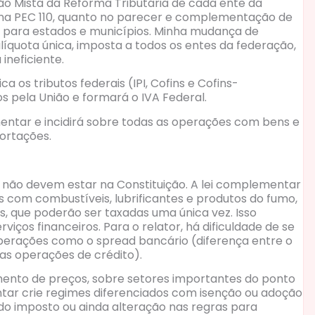
são Mista da Reforma Tributária de cada ente da
to na PEC 110, quanto no parecer e complementação de
ca para estados e municípios. Minha mudança de
íquota única, imposta a todos os entes da federação,
ineficiente.
a os tributos federais (IPI, Cofins e Cofins-
s pela União e formará o IVA Federal.
ntar e incidirá sobre todas as operações com bens e
ortações.
 não devem estar na Constituição. A lei complementar
s com combustíveis, lubrificantes e produtos do fumo,
s, que poderão ser taxadas uma única vez. Isso
ços financeiros. Para o relator, há dificuldade de se
operações como o spread bancário (diferença entre o
as operações de crédito).
ento de preços, sobre setores importantes do ponto
entar crie regimes diferenciados com isenção ou adoção
l do imposto ou ainda alteração nas regras para