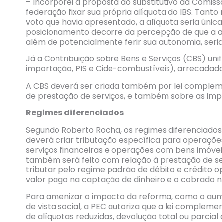
– Incorporei a proposta do substitutivo da Comis
federação fixar sua própria alíquota do IBS. Tan
voto que havia apresentado, a alíquota seria úni
posicionamento decorre da percepção de que a al
além de potencialmente ferir sua autonomia, seria 
Já a Contribuição sobre Bens e Serviços (CBS) unific
importação, PIS e Cide-combustíveis), arrecadado
A CBS deverá ser criada também por lei compleme
de prestação de serviços, e também sobre as imp
Regimes diferenciados
Segundo Roberto Rocha, os regimes diferenciados
deverá criar tributação específica para operaçõe
serviços financeiras e operações com bens imóvei
também será feito com relação à prestação de servi
tributar pelo regime padrão de débito e crédito 
valor pago na captação de dinheiro e o cobrado n
Para amenizar o impacto da reforma, como o aum
de vista social, a PEC autoriza que a lei complem
de alíquotas reduzidas, devolução total ou parcia