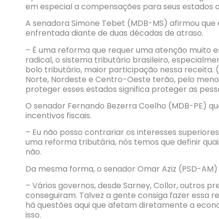
em especial a compensações para seus estados o
A senadora Simone Tebet (MDB-MS) afirmou que e
enfrentada diante de duas décadas de atraso.
– É uma reforma que requer uma atenção muito e
radical, o sistema tributário brasileiro, especialm
bolo tributário, maior participação nessa receita.
Norte, Nordeste e Centro-Oeste terão, pelo menos
proteger esses estados significa proteger as pe
O senador Fernando Bezerra Coelho (MDB-PE) ques
incentivos fiscais.
– Eu não posso contrariar os interesses superior
uma reforma tributária, nós temos que definir quai
não.
Da mesma forma, o senador Omar Aziz (PSD-AM) s
– Vários governos, desde Sarney, Collor, outros p
conseguiram. Talvez a gente consiga fazer essa re
há questões aqui que afetam diretamente a econ
isso.