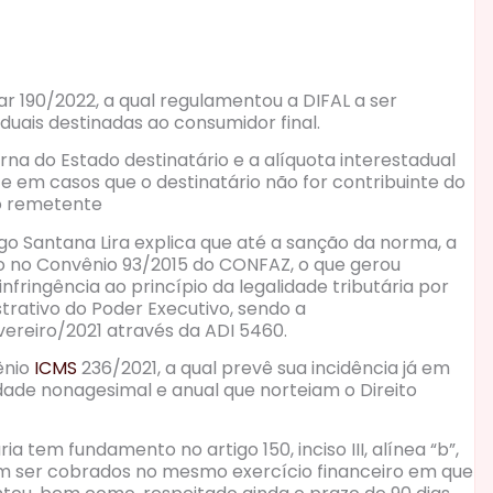
r 190/2022, a qual regulamentou a DIFAL a ser
uais destinadas ao consumidor final.
erna do Estado destinatário e a alíquota interestadual
e em casos que o destinatário não for contribuinte do
do remetente
ago Santana Lira explica que até a sanção da norma, a
 no Convênio 93/2015 do CONFAZ, o que gerou
nfringência ao princípio da legalidade tributária por
trativo do Poder Executivo, sendo a
vereiro/2021 através da ADI 5460.
ênio
ICMS
236/2021, a qual prevê sua incidência já em
idade nonagesimal e anual que norteiam o Direito
ia tem fundamento no artigo 150, inciso III, alínea “b”,
dem ser cobrados no mesmo exercício financeiro em que