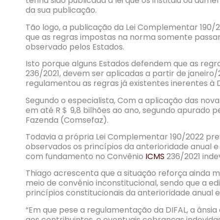
tenha sido publicada a lei que os instituiu ou aum
da sua publicação.
Tão logo, a publicação da Lei Complementar 190/
que as regras impostas na norma somente passam 
observado pelos Estados.
Isto porque alguns Estados defendem que as reg
236/2021, devem ser aplicadas a partir de janeiro/
regulamentou as regras já existentes inerentes à
Segundo o especialista, Com a aplicação das nov
em até R＄ 9,8 bilhões ao ano, segundo apurado pe
Fazenda (Comsefaz).
Todavia a própria Lei Complementar 190/2022 prev
observados os princípios da anterioridade anual e
com fundamento no Convênio
ICMS
236/2021 indev
Thiago acrescenta que a situação reforça ainda ma
meio de convênio inconstitucional, sendo que a ed
princípios constitucionais da anterioridade anual 
“Em que pese a regulamentação da DIFAL, a ânsia a
aos contribuintes, e eventuais cobranças indevid