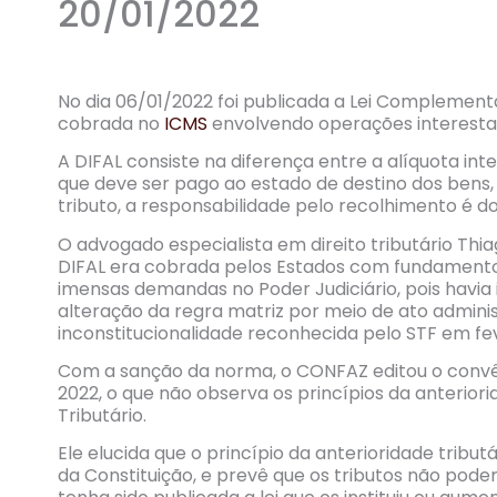
20/01/2022
No dia 06/01/2022 foi publicada a Lei Complementa
cobrada no
ICMS
envolvendo operações interestad
A DIFAL consiste na diferença entre a alíquota int
que deve ser pago ao estado de destino dos bens, 
tributo, a responsabilidade pelo recolhimento é 
O advogado especialista em direito tributário Thi
DIFAL era cobrada pelos Estados com fundamento
imensas demandas no Poder Judiciário, pois havia i
alteração da regra matriz por meio de ato adminis
inconstitucionalidade reconhecida pelo STF em fe
Com a sanção da norma, o CONFAZ editou o conv
2022, o que não observa os princípios da anterior
Tributário.
Ele elucida que o princípio da anterioridade tributár
da Constituição, e prevê que os tributos não po