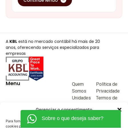
Continue lendo
A
KBL
está no mercado contábil há mais de 20
anos, oferecendo serviços especializados para
empresas
Menu
Quem
Política de
Somos
Privacidade
Unidades
Termos de
de negócio
Uso
Gerenciar o consentimento
Blog
Sobre o que deseja saber?
Junte-se a
Para fornecer as melhores experiências, usamos tecnologias como
KBL
cookies para armazenar e/ou acessar informações do dispositivo. O