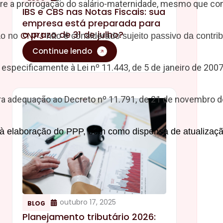
sobre a prorrogação do salário-maternidade, mesmo que 
IBS e CBS nas Notas Fiscais: sua
empresa está preparada para
o prazo de 31 de julho?
ão no 
CNPJ
 não é considerado sujeito passivo da cont
Continue lendo
 especificamente à Lei nº 11.443, de 5 de janeiro de 2007,
 para adequação ao Decreto nº 11.791, de 21 de novembro
ados à elaboração do PPP, bem como dispensa de atualiza
outubro 17, 2025
BLOG
Planejamento tributário 2026: