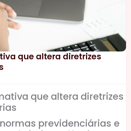
va que altera diretrizes
s
ativa que altera diretrizes
rias
s normas previdenciárias e