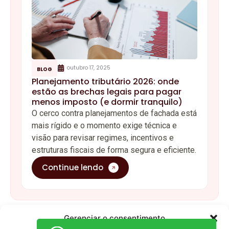
estruturas fiscais de forma segura e eficiente.
Continue lendo
A
KBL
está no mercado contábil há mais de 20
anos, oferecendo serviços especializados para
empresas
Menu
Quem
Política de
Somos
Privacidade
Unidades
Termos de
de negócio
Uso
Gerenciar o consentimento
Blog