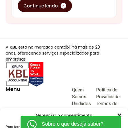
Continue lendo
A
KBL
está no mercado contábil há mais de 20
anos, oferecendo serviços especializados para
empresas
Menu
Quem
Política de
Somos
Privacidade
Unidades
Termos de
de negócio
Uso
Gerenciar o consentimento
Blog
Sobre o que deseja saber?
Junte-se a
Para fornecer as melhores experiências, usamos tecnologias como