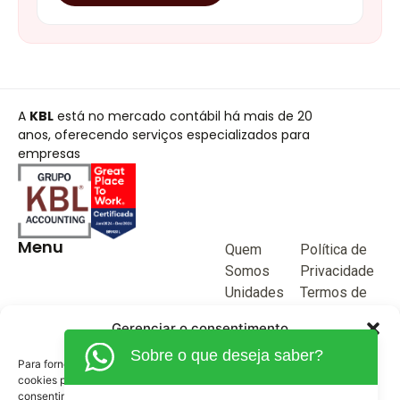
A
KBL
está no mercado contábil há mais de 20
anos, oferecendo serviços especializados para
empresas
Menu
Quem
Política de
Somos
Privacidade
Unidades
Termos de
de negócio
Uso
Gerenciar o consentimento
Blog
Sobre o que deseja saber?
Junte-se a
Para fornecer as melhores experiências, usamos tecnologias como
KBL
cookies para armazenar e/ou acessar informações do dispositivo. O
consentimento para essas tecnologias nos permitirá processar dados
Fale