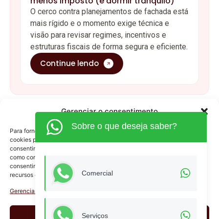
anos, oferecendo serviços especializados para
empresas
Menu
Quem
Política de
Somos
Privacidade
Unidades
Termos de
de negócio
Uso
Gerenciar o consentimento
Blog
Sobre o que deseja saber?
Junte-se a
Para fornecer as melhores experiências, usamos tecnologias como
KBL
cookies para armazenar e/ou acessar informações do dispositivo. O
consentimento para essas tecnologias nos permitirá processar dados
Fale
como comportamento de navegação ou IDs exclusivos neste site. Não
Conosco
consentir ou retirar o consentimento pode afetar negativamente certos
(62) 3515-1280
Comercial
recursos e funções.
(62) 99968-9132
Gerenciar serviços
comercial@kblcontabilidade.com
Aceitar
Serviços