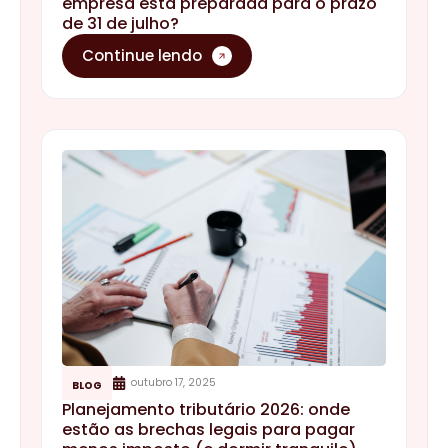
outubro 17, 2025
BLOG
Planejamento tributário 2026: onde
estão as brechas legais para pagar
menos imposto (e dormir tranquilo)
O cerco contra planejamentos de fachada está
mais rígido e o momento exige técnica e
visão para revisar regimes, incentivos e
estruturas fiscais de forma segura e eficiente.
Continue lendo
A
KBL
está no mercado contábil há mais de 20