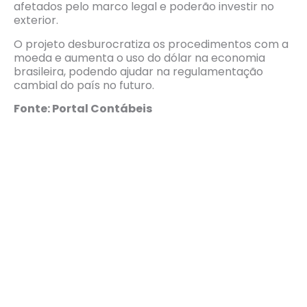
afetados pelo marco legal e poderão investir no
exterior.
O projeto desburocratiza os procedimentos com a
moeda e aumenta o uso do dólar na economia
brasileira, podendo ajudar na regulamentação
cambial do país no futuro.
Fonte: Portal Contábeis
Marco legal do câmbio:
entenda o que muda
com a nova medida
aprovada pelo Senado
15 de dezembro de 2021