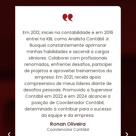
 um
Em 2012, iniciei na contabilidade e em 2016
Eu
entrei na KBL como Analista Contábil Jr.
Busquei constantemente aprimorar
mo
minhas habilidades e ascendi a cargos
a
sêniores. Colaborei com profissionais
de
se
renomados, enfrentei desafios, participei
bo
Ao
de projetos e aproveitei treinamentos da
e
de
empresa. Em 2021, recebi apoio
de
compreensivo de meus líderes diante de
dú
desafios pessoais. Promovido a Supervisor
d
Contábil em 2022 e em 2024 alcancei a
pe
ei
posição de Coordenador Contábil,
determinado a contribuir para o sucesso
não
da equipe e da empresa.
des
Ronan Oliveira
de
Coordenador Contábil