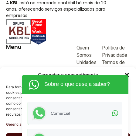
A
KBL
está no mercado contábil há mais de 20
anos, oferecendo serviços especializados para
empresas
Menu
Quem
Política de
Somos
Privacidade
Unidades
Termos de
de negócio
Uso
Gerenciar o consentimento
Blog
Sobre o que deseja saber?
Junte-se a
Para fornecer as melhores experiências, usamos tecnologias como
KBL
cookies para armazenar e/ou acessar informações do dispositivo. O
consentimento para essas tecnologias nos permitirá processar dados
Fale
como comportamento de navegação ou IDs exclusivos neste site. Não
Conosco
consentir ou retirar o consentimento pode afetar negativamente certos
(62) 3515-1280
Comercial
recursos e funções.
(62) 99968-9132
Gerenciar serviços
comercial@kblcontabilidade.com