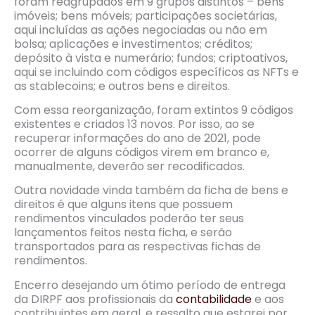
foram reagrupados em 9 grupos distintos – bens
imóveis; bens móveis; participações societárias,
aqui incluídas as ações negociadas ou não em
bolsa; aplicações e investimentos; créditos;
depósito à vista e numerário; fundos; criptoativos,
aqui se incluindo com códigos específicos as NFTs e
as stablecoins; e outros bens e direitos.
Com essa reorganização, foram extintos 9 códigos
existentes e criados 13 novos. Por isso, ao se
recuperar informações do ano de 2021, pode
ocorrer de alguns códigos virem em branco e,
manualmente, deverão ser recodificados.
Outra novidade vinda também da ficha de bens e
direitos é que alguns itens que possuem
rendimentos vinculados poderão ter seus
lançamentos feitos nesta ficha, e serão
transportados para as respectivas fichas de
rendimentos.
Encerro desejando um ótimo período de entrega
da DIRPF aos profissionais da
contabilidade
e aos
contribuintes em geral, e ressalto que estarei por