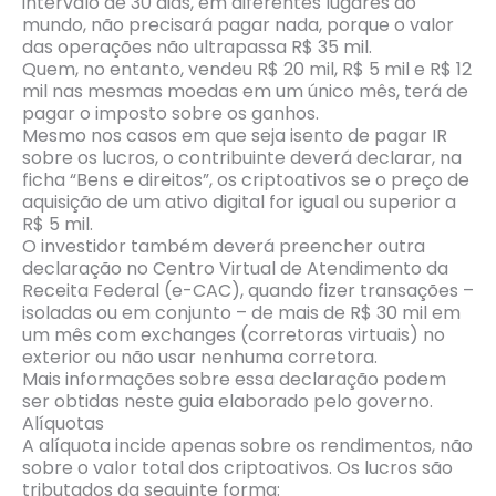
intervalo de 30 dias, em diferentes lugares do
mundo, não precisará pagar nada, porque o valor
das operações não ultrapassa R$ 35 mil.
Quem, no entanto, vendeu R$ 20 mil, R$ 5 mil e R$ 12
mil nas mesmas moedas em um único mês, terá de
pagar o imposto sobre os ganhos.
Mesmo nos casos em que seja isento de pagar IR
sobre os lucros, o contribuinte deverá declarar, na
ficha “Bens e direitos”, os criptoativos se o preço de
aquisição de um ativo digital for igual ou superior a
R$ 5 mil.
O investidor também deverá preencher outra
declaração no Centro Virtual de Atendimento da
Receita Federal (e-CAC), quando fizer transações –
isoladas ou em conjunto – de mais de R$ 30 mil em
um mês com exchanges (corretoras virtuais) no
exterior ou não usar nenhuma corretora.
Mais informações sobre essa declaração podem
ser obtidas neste guia elaborado pelo governo.
Alíquotas
A alíquota incide apenas sobre os rendimentos, não
sobre o valor total dos criptoativos. Os lucros são
tributados da seguinte forma: