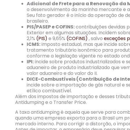
Adicional de Frete para a Renovação da
o desenvolvimento da marinha mercante e a i
Seu fato gerador é o início da operação d
brasileiro.
PIS/PASEP e COFINS:
contribuições devidas p
Exterior em algumas situações. Incidem sobr
2,1%
(PIS)
e 9,65%
(COFINS)
, salvo
exceções pr
ICMS:
imposto estadual, mas que incide sob
tratamento tributário isonômico para produto
conforme a legislação vigente no estado ond
IPI:
incide sobre produtos industrializados e
aduaneiro de produto industrializado que vem
valor aduaneiro e do valor do II.
DICE-Combustíveis (Contribuição de Int
incide sobre a importação de gás natural e se
etílico combustível.
Além dos impostos de importação e desses tributo
Antidumping e o Transfer Price.
A taxa antidumping é aquela que serve para comb
quando uma empresa exporta para o Brasil um pro
mercado interno. Para corrigir a distorção, o im
Antes de importar, o empresário deve pesquisar se