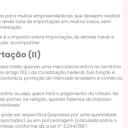
das para muitos empreendedores que desejam realizar
te ainda taxa de importação em muitos casos, sem
transação.
e é o imposto sobre importação, as demais taxas e
lculo. Acompanhe!
tação (II)
pela União quando uma mercadoria entra no território
o artigo 153, I da Constituição Federal. Sua função é
a econômica, proteção do mercado brasileiro e comércio
utária, ou seja, quem fará o pagamento do tributo. No
 das partes na relação, quando falamos do imposto
ariáveis:
a pode ser específica (expressa por uma quantidade
importados) ou em porcentagem (calculada sobre o
mbas, conforme diz a Lei nº 3.244/1997.