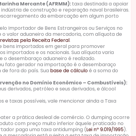
 Marinha Mercante (AFRMM):
taxa destinada a apoiar
ndústria de construção e reparação naval brasileiras.
e descarregamento da embarcação em algum porto
elo Importador de Bens Estrangeiros ou Serviços no
e o valor aduaneiro da mercadoria, com alíquota de
evistas pela Receita Federal
.
re bens importados em geral para promover
s importados e os nacionais. Sua alíquota varia
e o desembaraço aduaneiro é realizado.
 seu fato gerador na importação é o desembaraço
 de fora do país. Sua
base de cálculo
é a soma do
ervenção no Domínio Econômico – Combustíveis):
us derivados, petróleo e seus derivados, e álcool
s e taxas possíveis, vale mencionar ainda a Taxa
ater a prática desleal de comércio. O dumping ocorre
duto com preço muito inferior àquele praticado no
portador paga uma taxa antidumping (
Lei nº 9.019/1995
).
 a mercadoria está sujeita a esta taxa de importação.