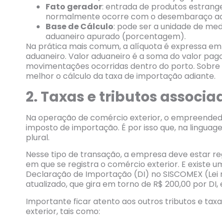
Fato gerador
: entrada de produtos estrangei
normalmente ocorre com o desembaraço ad
Base de Cálculo
: pode ser a unidade de medi
aduaneiro apurado (porcentagem).
Na prática mais comum, a alíquota é expressa e
aduaneiro. Valor aduaneiro é a soma do valor pago
movimentações ocorridas dentro do porto. Sobre 
melhor o cálculo da taxa de importação adiante.
2. Taxas e tributos associ
Na operação de comércio exterior, o empreendedo
imposto de importação. É por isso que, na lingua
plural.
Nesse tipo de transação, a empresa deve estar re
em que se registra o comércio exterior. E existe 
Declaração de Importação (DI) no SISCOMEX (Lei nº
atualizado, que gira em torno de R$ 200,00 por DI,
Importante ficar atento aos outros tributos e ta
exterior, tais como: