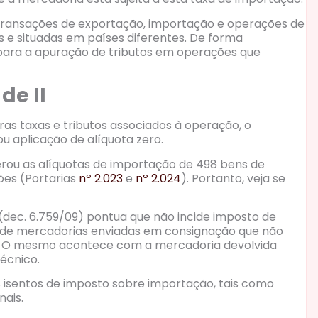
 transações de exportação, importação e operações de
 e situadas em países diferentes. De forma
 para a apuração de tributos em operações que
de II
s taxas e tributos associados à operação, o
u aplicação de alíquota zero.
erou as alíquotas de importação de 498 bens de
ões (Portarias
nº 2.023
e
nº 2.024
). Portanto, veja se
 (dec. 6.759/09) pontua que não incide imposto de
 de mercadorias enviadas em consignação que não
. O mesmo acontece com a mercadoria devolvida
técnico.
os isentos de imposto sobre importação, tais como
nais.