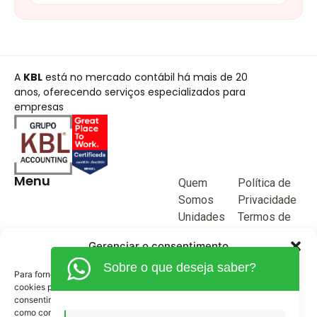
A
KBL
está no mercado contábil há mais de 20
anos, oferecendo serviços especializados para
empresas
Menu
Quem
Política de
Somos
Privacidade
Unidades
Termos de
de negócio
Uso
Gerenciar o consentimento
Blog
Sobre o que deseja saber?
Junte-se a
Para fornecer as melhores experiências, usamos tecnologias como
KBL
cookies para armazenar e/ou acessar informações do dispositivo. O
consentimento para essas tecnologias nos permitirá processar dados
Fale
como comportamento de navegação ou IDs exclusivos neste site. Não