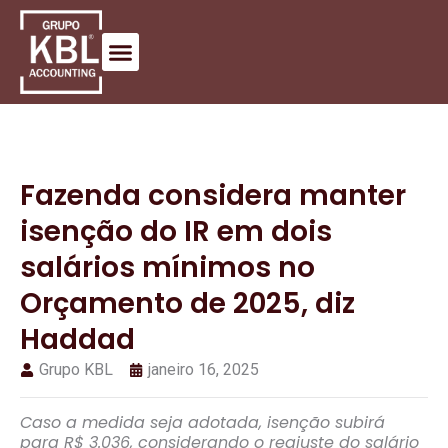
Fazenda considera manter
isenção do IR em dois
salários mínimos no
Orçamento de 2025, diz
Haddad
Grupo KBL
janeiro 16, 2025
Caso a medida seja adotada, isenção subirá
para R$ 3.036, considerando o reajuste do salário