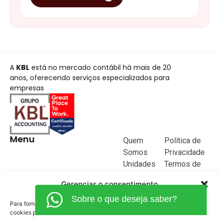
A
KBL
está no mercado contábil há mais de 20
anos, oferecendo serviços especializados para
empresas
Menu
Quem
Política de
Somos
Privacidade
Unidades
Termos de
de negócio
Uso
Gerenciar o consentimento
Blog
Sobre o que deseja saber?
Junte-se a
Para fornecer as melhores experiências, usamos tecnologias como
KBL
cookies para armazenar e/ou acessar informações do dispositivo. O