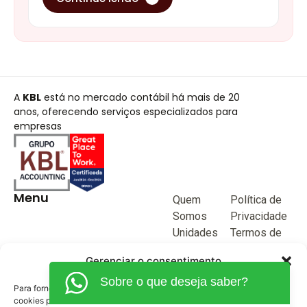
A
KBL
está no mercado contábil há mais de 20
anos, oferecendo serviços especializados para
empresas
Menu
Quem
Política de
Somos
Privacidade
Unidades
Termos de
de negócio
Uso
Gerenciar o consentimento
Blog
Sobre o que deseja saber?
Junte-se a
Para fornecer as melhores experiências, usamos tecnologias como
KBL
cookies para armazenar e/ou acessar informações do dispositivo. O