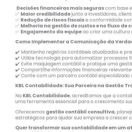
Decisões financeiras mais seguras
com base e
✅
Maior credibilidade
junto a investidores, clie
✅
Redução de riscos fiscais
e conformidade com
✅
Melhoria na gestão de custos e no fluxo de 
✅
Engajamento da equipe
ao criar uma cultura 
Como Implementar a Comunicação da Verda
✔️
Mantenha registros contábeis atualizados e pre
✔️
Utilize tecnologia para automatizar processos f
✔️
Evite maquiagem contábil e pratique uma gestão
✔️
Compartilhe informações financeiras relevant
✔️
Conte com um parceiro contábil especializado 
KBL Contabilidade: Sua Parceira na Gestão T
Na
KBL Contabilidade
, acreditamos que a contab
uma ferramenta essencial para o crescimento sus
Oferecemos
gestão contábil consultiva
, plane
estratégicos para ajudar sua empresa a crescer 
Quer transformar sua contabilidade em um at