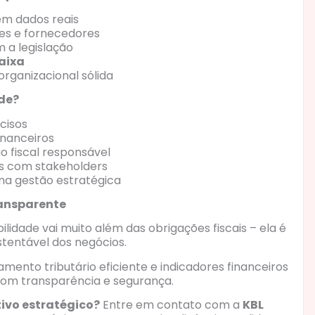
m dados reais
ntes e fornecedores
 a legislação
caixa
organizacional sólida
de?
cisos
inanceiros
 fiscal responsável
es com stakeholders
na gestão estratégica
ransparente
ilidade vai muito além das obrigações fiscais – ela é
tentável dos negócios.
jamento tributário eficiente e indicadores financeiros
com transparência e segurança.
ivo estratégico?
Entre em contato com a
KBL