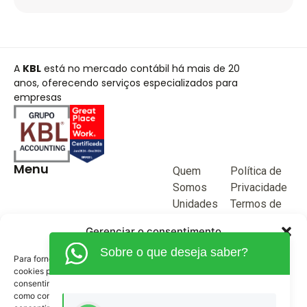
A
KBL
está no mercado contábil há mais de 20
anos, oferecendo serviços especializados para
empresas
Menu
Quem
Política de
Somos
Privacidade
Unidades
Termos de
de negócio
Uso
Gerenciar o consentimento
Blog
Sobre o que deseja saber?
Junte-se a
Para fornecer as melhores experiências, usamos tecnologias como
KBL
cookies para armazenar e/ou acessar informações do dispositivo. O
consentimento para essas tecnologias nos permitirá processar dados
Fale
como comportamento de navegação ou IDs exclusivos neste site. Não
Conosco