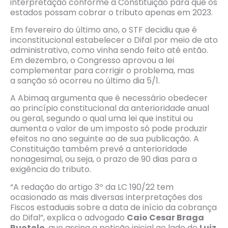
interpretação conforme a Constituição para que os
estados possam cobrar o tributo apenas em 2023.
Em fevereiro do último ano, o STF decidiu que é
inconstitucional estabelecer o Difal por meio de ato
administrativo, como vinha sendo feito até então.
Em dezembro, o Congresso aprovou a lei
complementar para corrigir o problema, mas
a sanção só ocorreu no último dia 5/1.
A Abimaq argumenta que é necessário obedecer
ao princípio constitucional da anterioridade anual
ou geral, segundo o qual uma lei que institui ou
aumenta o valor de um imposto só pode produzir
efeitos no ano seguinte ao de sua publicação. A
Constituição também prevê a anterioridade
nonagesimal, ou seja, o prazo de 90 dias para a
exigência do tributo.
“A redação do artigo 3º da LC 190/22 tem
ocasionado as mais diversas interpretações dos
Fiscos estaduais sobre a data de início da cobrança
do Difal”, explica o advogado
Caio Cesar Braga
Ruotolo
, que assina a petição inicial ao lado de
Luiz