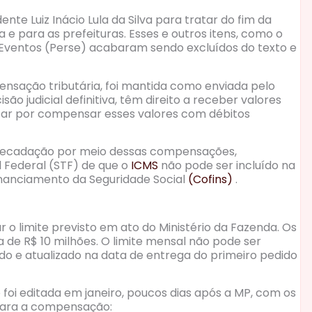
te Luiz Inácio Lula da Silva para tratar do fim da
e para as prefeituras. Esses e outros itens, como o
ventos (Perse) acabaram sendo excluídos do texto e
nsação tributária, foi mantida como enviada pelo
são judicial definitiva, têm direito a receber valores
ar por compensar esses valores com débitos
recadação por meio dessas compensações,
 Federal (STF) de que o
ICMS
não pode ser incluído na
inanciamento da Seguridade Social
(Cofins)
.
o limite previsto em ato do Ministério da Fazenda. Os
 de R$ 10 milhões. O limite mensal não pode ser
ado e atualizado na data de entrega do primeiro pedido
foi editada em janeiro, poucos dias após a MP, com os
 para a compensação: