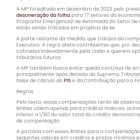
A MP foi editada em dezembro de 2023 pelo presiden
desoneração da folha
para 17 setores da economia 
Programa Emergencial de Retomada do Setor de E
estão sendo tratados em projetos de lei.
A parte restante da medida, que tratava da compe
Executivo. A regra afeta contribuintes que, por deci
cobrados indevidamente pela União e querem opt
tributários futuros.
A MP também busca evitar queda contínua de ar
principalmente após decisão do Supremo Tribunal
base de cálculo do
PIS
e da Contribuição para o F
Regras
Pelo texto, essas compensações terão de observar 
limites valem apenas para créditos maiores, acima
inferior a 1/60 do valor total do crédito demonstr
de compensação.
A portaria com esses limites para a compensação 
seguintes valores em créditos e prazos mínimos