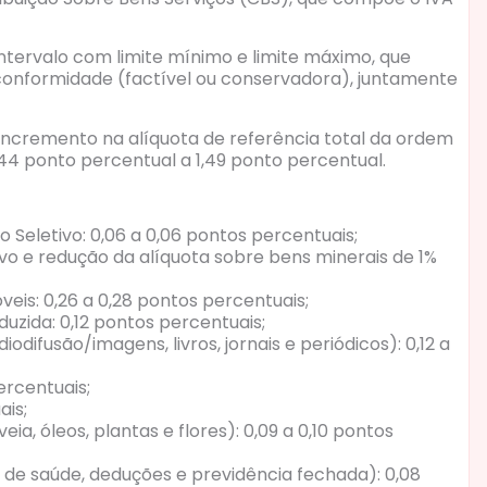
intervalo com limite mínimo e limite máximo, que
 conformidade (factível ou conservadora), juntamente
 incremento na alíquota de referência total da ordem
,44 ponto percentual a 1,49 ponto percentual.
o Seletivo: 0,06 a 0,06 pontos percentuais;
vo e redução da alíquota sobre bens minerais de 1%
eis: 0,26 a 0,28 pontos percentuais;
zida: 0,12 pontos percentuais;
difusão/imagens, livros, jornais e periódicos): 0,12 a
ercentuais;
ais;
eia, óleos, plantas e flores): 0,09 a 0,10 pontos
de saúde, deduções e previdência fechada): 0,08