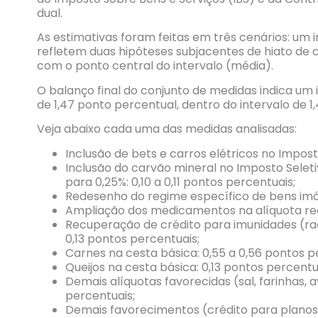
dual.
As estimativas foram feitas em três cenários: um 
refletem duas hipóteses subjacentes de hiato de
com o ponto central do intervalo (média).
O balanço final do conjunto de medidas indica um
de 1,47 ponto percentual, dentro do intervalo de 1
Veja abaixo cada uma das medidas analisadas:
Inclusão de bets e carros elétricos no Impost
Inclusão do carvão mineral no Imposto Seleti
para 0,25%: 0,10 a 0,11 pontos percentuais;
Redesenho do regime específico de bens imóv
Ampliação dos medicamentos na alíquota redu
Recuperação de crédito para imunidades (radio
0,13 pontos percentuais;
Carnes na cesta básica: 0,55 a 0,56 pontos p
Queijos na cesta básica: 0,13 pontos percentu
Demais alíquotas favorecidas (sal, farinhas, av
percentuais;
Demais favorecimentos (crédito para planos 