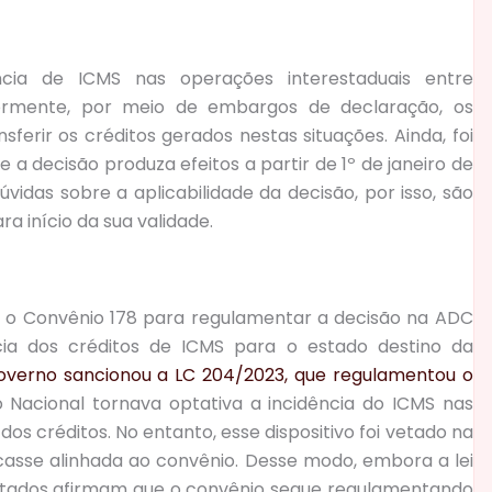
cia de ICMS nas operações interestaduais entre
iormente, por meio de embargos de declaração, os
erir os créditos gerados nestas situações. Ainda, foi
a decisão produza efeitos a partir de 1º de janeiro de
vidas sobre a aplicabilidade da decisão, por isso, são
a início da sua validade.
m o Convênio 178 para regulamentar a decisão na ADC
cia dos créditos de ICMS para o estado destino da
overno sancionou a LC 204/2023, que regulamentou o
 Nacional tornava optativa a incidência do ICMS nas
s créditos. No entanto, esse dispositivo foi vetado na
casse alinhada ao convênio. Desse modo, embora a lei
tados afirmam que o convênio segue regulamentando