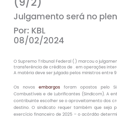
(9/2)
Julgamento será no plená
Por: KBL
08/02/2024
O Supremo Tribunal Federal (
) marcou o julgame
STF
transferência de créditos de
em operações inter
ICMS
A matéria deve ser julgada pelos ministros entre 9 
Os novos
embargos
foram opostos pelo Sin
Combustíveis e de Lubrificantes (Sindicom). A en
contribuinte escolher se o aproveitamento dos cr
destino. O sindicato requer também que seja 
exercício financeiro de 2025 – o acórdão determi