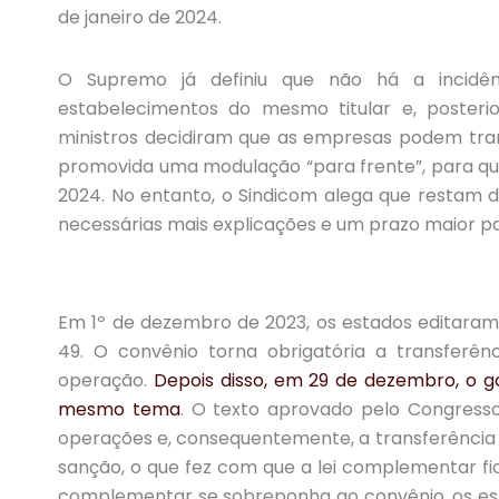
de janeiro de 2024.
O Supremo já definiu que não há a incidên
estabelecimentos do mesmo titular e, poster
ministros decidiram que as empresas podem transf
promovida uma modulação “para frente”, para que 
2024. No entanto, o Sindicom alega que restam dú
necessárias mais explicações e um prazo maior par
Em 1º de dezembro de 2023, os estados editara
49. O convênio torna obrigatória a transferên
operação.
Depois disso, em 29 de dezembro, o g
mesmo tema
. O texto aprovado pelo Congresso
operações e, consequentemente, a transferência do
sanção, o que fez com que a lei complementar fi
complementar se sobreponha ao convênio, os es