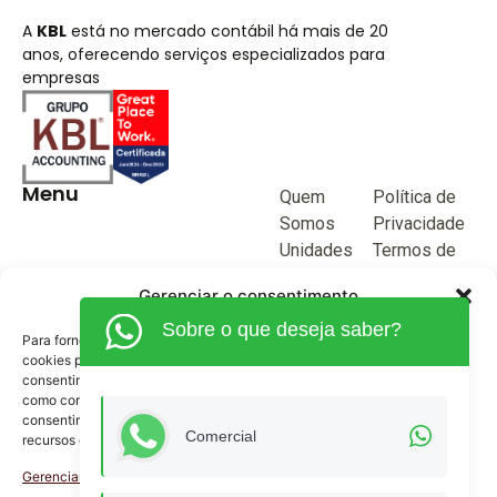
A
KBL
está no mercado contábil há mais de 20
anos, oferecendo serviços especializados para
empresas
Menu
Quem
Política de
Somos
Privacidade
Unidades
Termos de
de negócio
Uso
Gerenciar o consentimento
Blog
Sobre o que deseja saber?
Junte-se a
Para fornecer as melhores experiências, usamos tecnologias como
KBL
cookies para armazenar e/ou acessar informações do dispositivo. O
consentimento para essas tecnologias nos permitirá processar dados
Fale
como comportamento de navegação ou IDs exclusivos neste site. Não
Conosco
consentir ou retirar o consentimento pode afetar negativamente certos
(62) 3515-1280
Comercial
recursos e funções.
(62) 99968-9132
Gerenciar serviços