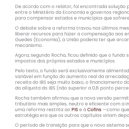
De acordo com o relator, foi encontrada solução
entre o Ministério da Economia e governos regiona
para compensar estados e municípios que sofre
O debate sobre a reforma travou nos últimos mes
liberar recursos para fazer a compensação aos en
Guedes (Economia), a União poderia ter que arc
mecanismo.
Agora, segundo Rocha, ficou definido que o fund
impostos dos próprios estados e municípios.
Pelo texto, o fundo será exclusivamente alimentad
variável em função do aumento real da arrecada
receita do IBS seja muito baixo, o financiamento
da alíquota do IBS (não superior a 0,8 ponto perce
Rocha também afirmou que a nova versão permitirá
tributário mais simples, neutro e eficiente com a 
uma reforma restrita ao
PIS
e à
Cofins
—como queri
estratégia era que os outros capítulos viriam depo
O período de transição para que o novo sistema 