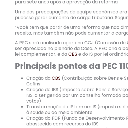
para sete anos após a aprovação da reforma.
Uma das preocupações da equipe econômica era 
pudesse gerar aumento de carga tributária. Segund
“Você tem que partir de uma reforma que não dim
receita, mas também não pode aumentar a carga t
A PEC será analisada agora na CCJ (Comissão de C
ser apreciada no plenário da Casa. A PEC cria a b
lei complementar, e da
CBS
e do IS por lei ordinária
Principais pontos da PEC 1
Criação da
CBS
(Contribuição sobre Bens e Se
Cofins
Criação do IBS (Imposto sobre Bens e Serviço
ISS, a ser gerido por um conselho formado po
votos)
Transformação do IPI em um IS (imposto seleti
à saúde ou ao meio ambiente
Criação do FDR (Fundo de Desenvolvimento Re
abastecido com recursos do IBS