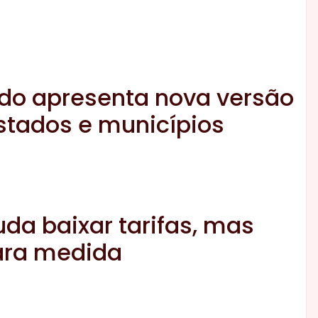
da baixar tarifas, mas
ara medida
 ser útil para a
dos negócios
veja as diferenças entre a
 texto aprovado pela