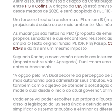
Além disso, está prevista a criação da Contribuiç
entre
PIS
e
Cofins.
A criação da
CBS
já está previs
desde meados de 2020, e será acoplada à PEC 110
Um terceiro trecho transforma o IPI em um IS (imp
prejudiciais à saúde ou ao meio ambiente. Mas nã
As mudanças são feitas na PEC (proposta de emen
próprios senadores e que encontrava resistênci
ampla. O texto original fundia IPI, IOF, PIS/Pasep,
Co
ICMS
e do ISS em um mesmo imposto.
Segundo Rocha, a nova versão atende aos interes
(Imposto sobre Valor Agregado) Dual —com uma fu
entes subnacionais.
“A opção pelo IVA Dual decorre da percepção de q
mais autonomia para administrar seus tributos. Val
também com o objetivo de atender à solicitação d
modelo dual desde o início do atual governo”, afirm
Cada ente vai poder escolher sua própria alíquota
disso, a legislação do IBS será única e definida 
simplificar o sistema tributário e eliminar as difer