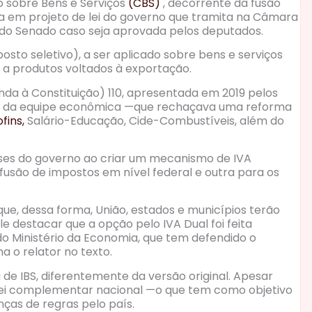
ão sobre Bens e Serviços
(CBS)
, decorrente da fusão
ta em projeto de lei do governo que tramita na Câmara
 do Senado caso seja aprovada pelos deputados.
osto seletivo), a ser aplicado sobre bens e serviços
o a produtos voltados à exportação.
da à Constituição) 110, apresentada em 2019 pelos
as da equipe econômica —que rechaçava uma reforma
fins,
Salário-Educação, Cide-Combustíveis, além do
ses do governo ao criar um mecanismo de IVA
são de impostos em nível federal e outra para os
ue, dessa forma, União, estados e municípios terão
e destacar que a opção pelo IVA Dual foi feita
o Ministério da Economia, que tem defendido o
a o relator no texto.
 de IBS, diferentemente da versão original. Apesar
em lei complementar nacional —o que tem como objetivo
enças de regras pelo país.