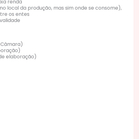
aixa renda
 no local da produção, mas sim onde se consome),
ntre os entes
 validade
a Câmara)
aboração)
 de elaboração)
ado apresenta nova versão
stados e municípios