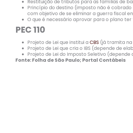
Restituição de tributos para as famílias de b
Princípio do destino (imposto não é cobrado
com objetivo de se eliminar a guerra fiscal e
O que é necessário aprovar para o plano ter
PEC 110
Projeto de Lei que institui a
CBS
(já tramita n
Projeto de Lei que cria o IBS (depende de el
Projeto de Lei do Imposto Seletivo (depende
Fonte: Folha de São Paulo; Portal Contábeis
Reforma tributária: Sen
ampla e com apoio de e
6 de outubro de 2021