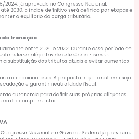
8/2024, já aprovado no Congresso Nacional,
té 2030, o índice definitivo será definido por etapas e
anter o equilíbrio da carga tributária.
o da transição
dualmente entre 2026 e 2032. Durante esse período de
estabelecer alíquotas de referência, visando
 substituição dos tributos atuais e evitar aumentos
as a cada cinco anos. A proposta é que o sistema seja
adação e garantir neutralidade fiscal.
 terão autonomia para definir suas próprias alíquotas
dos em lei complementar.
IVA
o Congresso Nacional e o Governo Federal já previram,
al para bens e serviços considerados essenciais,