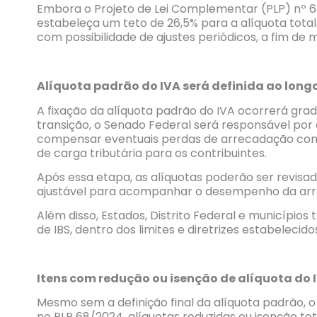
Embora o Projeto de Lei Complementar (PLP) nº 6
estabeleça um teto de 26,5% para a alíquota total a
com possibilidade de ajustes periódicos, a fim de m
Alíquota padrão do IVA será definida ao long
A fixação da alíquota padrão do IVA ocorrerá gra
transição, o Senado Federal será responsável por 
compensar eventuais perdas de arrecadação com a
de carga tributária para os contribuintes.
Após essa etapa, as alíquotas poderão ser revisad
ajustável para acompanhar o desempenho da arrec
Além disso, Estados, Distrito Federal e municípios
de IBS, dentro dos limites e diretrizes estabeleci
Itens com redução ou isenção de alíquota do 
Mesmo sem a definição final da alíquota padrão, 
no PLP 68/2024, alíquotas reduzidas ou isenção tot