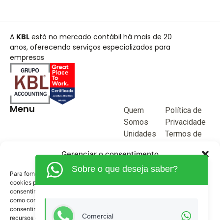
A
KBL
está no mercado contábil há mais de 20
anos, oferecendo serviços especializados para
empresas
Menu
Quem
Política de
Somos
Privacidade
Unidades
Termos de
de negócio
Uso
Gerenciar o consentimento
Blog
Sobre o que deseja saber?
Junte-se a
Para fornecer as melhores experiências, usamos tecnologias como
KBL
cookies para armazenar e/ou acessar informações do dispositivo. O
consentimento para essas tecnologias nos permitirá processar dados
Fale
como comportamento de navegação ou IDs exclusivos neste site. Não
Conosco
consentir ou retirar o consentimento pode afetar negativamente certos
(62) 3515-1280
Comercial
recursos e funções.