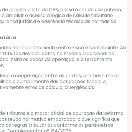
 do projeto piloto da CBS, passa a ser de uso público,
 é ampliar o acesso à lógica de cálculo tributário
urança jurídica e aderência técnica às normas da
utária
elo de relacionamento entre Fisco e contribuinte. Ao
s tributos devidos, como no modelo tradicional de
ário insira os dados da operação, e a ferramenta
r.
alece a cooperação entre as partes, promove maior
mplifica o cumprimento das obrigações fiscais. A
tivamente erros de cálculo, divergências
de Tributos é o motor oficial de apuração da Reforma
 conteúdo normativo embarcado, o que significa que
ica as regras tributárias conforme os parâmetros
 Lei Complementar nº 214/2025.