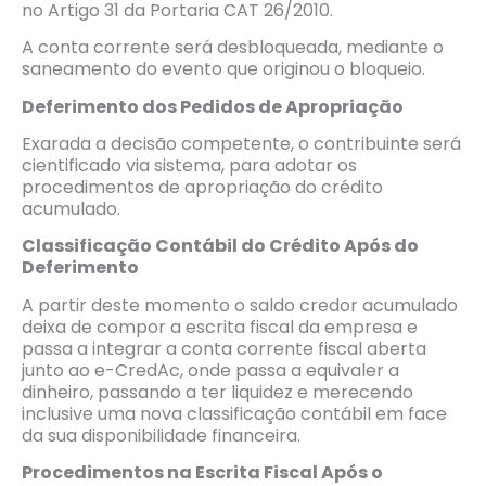
no Artigo 31 da Portaria CAT 26/2010.
A conta corrente será desbloqueada, mediante o
saneamento do evento que originou o bloqueio.
Deferimento dos Pedidos de Apropriação
Exarada a decisão competente, o contribuinte será
cientificado via sistema, para adotar os
procedimentos de apropriação do crédito
acumulado.
Classifica
ção Contábil do Cr
é
dito Ap
ó
s do
Deferimento
A partir deste momento o saldo credor acumulado
deixa de compor a escrita fiscal da empresa e
passa a integrar a conta corrente fiscal aberta
junto ao e-CredAc, onde passa a equivaler a
dinheiro, passando a ter liquidez e merecendo
inclusive uma nova classificação contábil em face
da sua disponibilidade financeira.
Procedimentos na Escrita Fiscal Ap
ó
s o