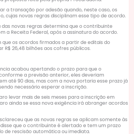
ar a transação por adesão quando, neste caso, os
o, cujas novas regras disciplinam esse tipo de acordo.
a das novas regras determina que o contribuinte
m a Receita Federal, após a assinatura do acordo.
que os acordos firmados a partir de editais do
 R$ 26,48 bilhões aos cofres públicos.
gência acabou apertando o prazo para que o
, conforme a previsão anterior, eles deveriam
a em até 90 dias, mas com a nova portaria esse prazo já
 sendo necessário esperar a inscrição.
 raro levar mais de seis meses para a inscrição em
laro ainda se essa nova exigência irá abranger acordos
esclareceu que as novas regras se aplicam somente às
isse que o contribuinte é alertado e tem um prazo
do de rescisão automática ou imediata.