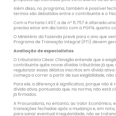
Além disso, no programa, também é possível fech
termos são debatidos entre o contribuinte e o Fisc
Com a Portaria 1.457, a de nº 6.757 é alterada um
precisa estar em dia tanto com a PGFN, quanto co
O Ministério da Fazenda prevê para o ano que vem 
Programa de Transação Integral (PTI) devem gerar
Avaliação de especialistas
O tributarista César Chinaglia entende que a exi
contribuinte quite novas dívidas tributárias já que
regularizar esses débitos inscritos em dívida ativ
começa a correr a partir de sua exigibilidade, não
Para ele, a diferença é significativa, porque não é
dívida ativa, pontuando que, na norma, não está c
já firmados.
A Procuradoria, no entanto, ao Valor Econômico, 
transações fechadas após a mudança e, em nota, d
para sanar eventual irregularidade, não se tratan