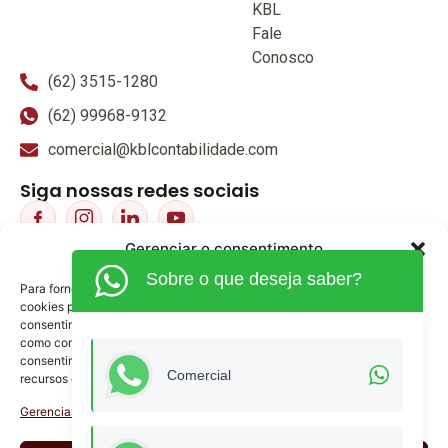
comercial@kblcontabilidade.com
Siga nossas redes sociais
Voltar ao topo
KBL ACCOUNTING CONTABILIDADE EMPRESARIAL EIRELI - Todos os
direitos reservados
CNPJ: 09.238.316/0001-90
Gerenciar o consentimento
Sobre o que deseja saber?
Para fornecer as melhores experiências, usamos tecnologias como
cookies para armazenar e/ou acessar informações do dispositivo. O
consentimento para essas tecnologias nos permitirá processar dados
como comportamento de navegação ou IDs exclusivos neste site. Não
consentir ou retirar o consentimento pode afetar negativamente certos
Comercial
recursos e funções.
Gerenciar serviços