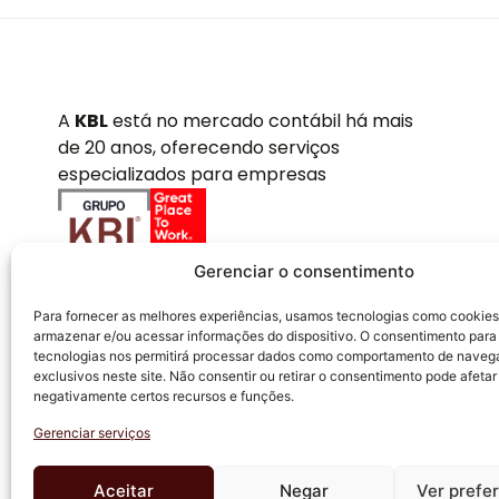
A
KBL
está no mercado contábil há mais
de 20 anos, oferecendo serviços
especializados para empresas
Gerenciar o consentimento
Para fornecer as melhores experiências, usamos tecnologias como cookies
armazenar e/ou acessar informações do dispositivo. O consentimento para
tecnologias nos permitirá processar dados como comportamento de naveg
exclusivos neste site. Não consentir ou retirar o consentimento pode afetar
negativamente certos recursos e funções.
Gerenciar serviços
KBL ACCOUNTING CONTABILIDADE EMPRESARIAL EIRELI - Todos os di
CNPJ: 09.238.316/0001-90
Aceitar
Negar
Ver prefe