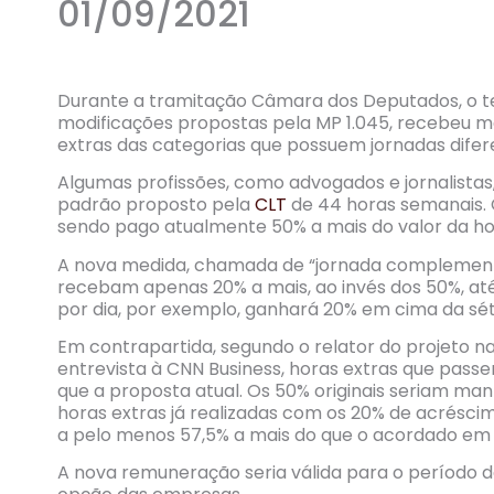
01/09/2021
Durante a tramitação Câmara dos Deputados, o tex
modificações propostas pela MP 1.045, recebeu m
extras das categorias que possuem jornadas difer
Algumas profissões, como advogados e jornalistas,
padrão proposto pela
CLT
de 44 horas semanais. C
sendo pago atualmente 50% a mais do valor da ho
A nova medida, chamada de “jornada complementar
recebam apenas 20% a mais, ao invés dos 50%, até 
por dia, por exemplo, ganhará 20% em cima da sét
Em contrapartida, segundo o relator do projeto n
entrevista à CNN Business, horas extras que pass
que a proposta atual. Os 50% originais seriam ma
horas extras já realizadas com os 20% de acréscim
a pelo menos 57,5% a mais do que o acordado em 
A nova remuneração seria válida para o período 