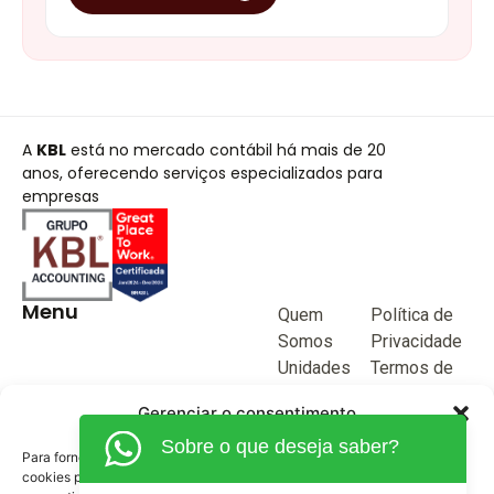
A
KBL
está no mercado contábil há mais de 20
anos, oferecendo serviços especializados para
empresas
Menu
Quem
Política de
Somos
Privacidade
Unidades
Termos de
de negócio
Uso
Gerenciar o consentimento
Blog
Sobre o que deseja saber?
Junte-se a
Para fornecer as melhores experiências, usamos tecnologias como
KBL
cookies para armazenar e/ou acessar informações do dispositivo. O