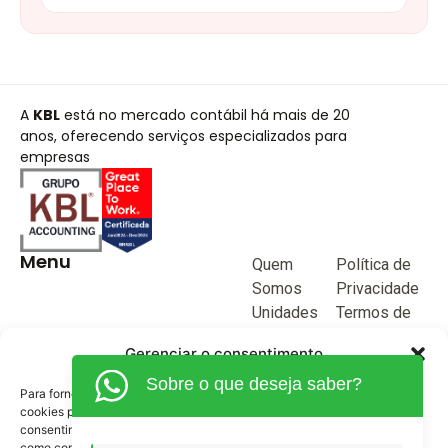
A
KBL
está no mercado contábil há mais de 20
anos, oferecendo serviços especializados para
empresas
Menu
Quem
Política de
Somos
Privacidade
Unidades
Termos de
de negócio
Uso
Gerenciar o consentimento
Blog
Sobre o que deseja saber?
Junte-se a
Para fornecer as melhores experiências, usamos tecnologias como
KBL
cookies para armazenar e/ou acessar informações do dispositivo. O
consentimento para essas tecnologias nos permitirá processar dados
Fale
como comportamento de navegação ou IDs exclusivos neste site. Não