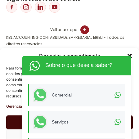
Voltar ao topo
KBL ACCOUNTING CONTABILIDADE EMPRESARIAL EIRELI - Todos os
direitos reservados
CNPJ: 09.238.316/0001-90
Gerenciar o consentimento
Sobre o que deseja saber?
Para fornecer as melhores experiências, usamos tecnologias como
cookies para armazenar e/ou acessar informações do dispositivo. O
consentimento para essas tecnologias nos permitirá processar dados
como comportamento de navegação ou IDs exclusivos neste site. Não
consentir ou retirar o consentimento pode afetar negativamente certos
Comercial
recursos e funções.
Gerenciar serviços
Aceitar
Serviços
Negar