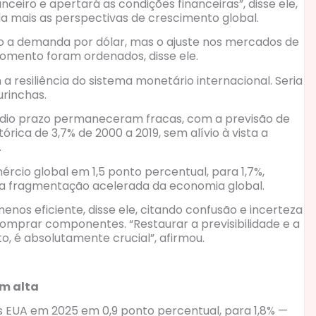
nceiro e apertará as condições financeiras”, disse ele,
da mais as perspectivas de crescimento global.
do a demanda por dólar, mas o ajuste nos mercados de
 momento foram ordenados, disse ele.
esiliência do sistema monetário internacional. Seria
urinchas.
édio prazo permaneceram fracas, com a previsão de
rica de 3,7% de 2000 a 2019, sem alívio à vista a
.
rcio global em 1,5 ponto percentual, para 1,7%,
 a fragmentação acelerada da economia global.
nos eficiente, disse ele, citando confusão e incerteza
comprar componentes. “Restaurar a previsibilidade e a
, é absolutamente crucial”, afirmou.
m alta
s EUA em 2025 em 0,9 ponto percentual, para 1,8% —