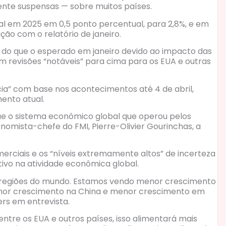
ente suspensas — sobre muitos países.
al em 2025 em 0,5 ponto percentual, para 2,8%, e em
ão com o relatório de janeiro.
e do que o esperado em janeiro devido ao impacto das
om revisões “notáveis” para cima para os EUA e outras
cia” com base nos acontecimentos até 4 de abril,
ento atual.
e o sistema econômico global que operou pelos
onomista-chefe do FMI, Pierre-Olivier Gourinchas, a
erciais e os “níveis extremamente altos” de incerteza
tivo na atividade econômica global.
as regiões do mundo. Estamos vendo menor crescimento
enor crescimento na China e menor crescimento em
ers em entrevista.
ntre os EUA e outros países, isso alimentará mais