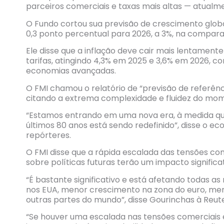
parceiros comerciais e taxas mais altas — atualm
O Fundo cortou sua previsão de crescimento glob
0,3 ponto percentual para 2026, a 3%, na comparaç
Ele disse que a inflação deve cair mais lentament
tarifas, atingindo 4,3% em 2025 e 3,6% em 2026, c
economias avançadas.
O FMI chamou o relatório de “previsão de referên
citando a extrema complexidade e fluidez do mom
“Estamos entrando em uma nova era, à medida qu
últimos 80 anos está sendo redefinido”, disse o ec
repórteres.
O FMI disse que a rápida escalada das tensões com
sobre políticas futuras terão um impacto significa
“É bastante significativo e está afetando todas 
nos EUA, menor crescimento na zona do euro, m
outras partes do mundo”, disse Gourinchas à Reut
“Se houver uma escalada nas tensões comerciais e