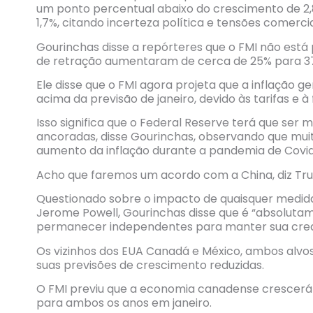
um ponto percentual abaixo do crescimento de 2,
1,7%, citando incerteza política e tensões comercia
Gourinchas disse a repórteres que o FMI não est
de retração aumentaram de cerca de 25% para 3
Ele disse que o FMI agora projeta que a inflação 
acima da previsão de janeiro, devido às tarifas e à
Isso significa que o Federal Reserve terá que ser 
ancoradas, disse Gourinchas, observando que mu
aumento da inflação durante a pandemia de Covid
Acho que faremos um acordo com a China, diz Tru
Questionado sobre o impacto de quaisquer medida
Jerome Powell, Gourinchas disse que é “absolutam
permanecer independentes para manter sua credi
Os vizinhos dos EUA Canadá e México, ambos alvo
suas previsões de crescimento reduzidas.
O FMI previu que a economia canadense crescerá 
para ambos os anos em janeiro.