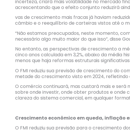
incerteza, criará mais volatilidade no mercado fina
acrescentando que o efeito conjunto reduzirá ain
vas de crescimento mais fracas já haviam reduzi
câmbio e o reequilíbrio de carteiras vistos até o
“Não estamos preocupados, neste momento, com a r
necessário algo muito maior do que isso”, disse Go
No entanto, as perspectivas de crescimento a m
cinco anos calculada em 3,2%, abaixo da média histó
menos que haja reformas estruturais significativas
O FMI reduziu sua previsão de crescimento do comé
metade do crescimento visto em 2024, refletindo
O comércio continuará, mas custará mais e será me
sobre onde investir, onde obter produtos e onde 
clareza do sistema comercial, em qualquer formato
Crescimento econômico em queda, inflação e
O FMI reduziu sua previsão para o crescimento do