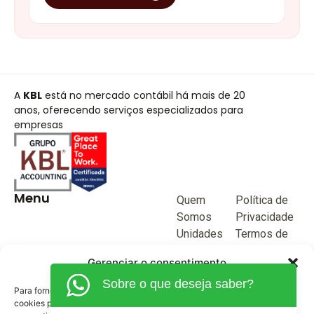
A
KBL
está no mercado contábil há mais de 20
anos, oferecendo serviços especializados para
empresas
Menu
Quem
Política de
Somos
Privacidade
Unidades
Termos de
de negócio
Uso
Gerenciar o consentimento
Blog
Sobre o que deseja saber?
Junte-se a
Para fornecer as melhores experiências, usamos tecnologias como
KBL
cookies para armazenar e/ou acessar informações do dispositivo. O