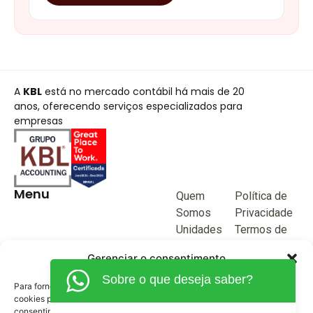
A
KBL
está no mercado contábil há mais de 20
anos, oferecendo serviços especializados para
empresas
Menu
Quem
Política de
Somos
Privacidade
Unidades
Termos de
de negócio
Uso
Gerenciar o consentimento
Blog
Sobre o que deseja saber?
Junte-se a
Para fornecer as melhores experiências, usamos tecnologias como
KBL
cookies para armazenar e/ou acessar informações do dispositivo. O
consentimento para essas tecnologias nos permitirá processar dados