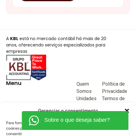
A
KBL
está no mercado contábil há mais de 20
anos, oferecendo serviços especializados para
empresas
Menu
Quem
Política de
Somos
Privacidade
Unidades
Termos de
de negócio
Uso
Gerenciar o consentimento
Blog
Sobre o que deseja saber?
Junte-se a
Para fornecer as melhores experiências, usamos tecnologias como
KBL
cookies para armazenar e/ou acessar informações do dispositivo. O
consentimento para essas tecnologias nos permitirá processar dados
Fale