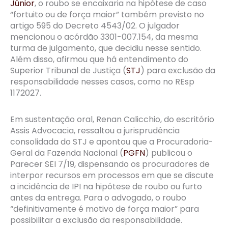
Júnior
, o roubo se encaixaria na hipótese de caso
“fortuito ou de força maior” também previsto no
artigo 595 do Decreto 4543/02. O julgador
mencionou o acórdão 3301-007.154, da mesma
turma de julgamento, que decidiu nesse sentido.
Além disso, afirmou que há entendimento do
Superior Tribunal de Justiça (
STJ
) para exclusão da
responsabilidade nesses casos, como no REsp
1172027.
Em sustentação oral, Renan Calicchio, do escritório
Assis Advocacia, ressaltou a jurisprudência
consolidada do STJ e apontou que a Procuradoria-
Geral da Fazenda Nacional (
PGFN
) publicou o
Parecer SEI 7/19, dispensando os procuradores de
interpor recursos em processos em que se discute
a incidência de IPI na hipótese de roubo ou furto
antes da entrega. Para o advogado, o roubo
“definitivamente é motivo de força maior” para
possibilitar a exclusão da responsabilidade.