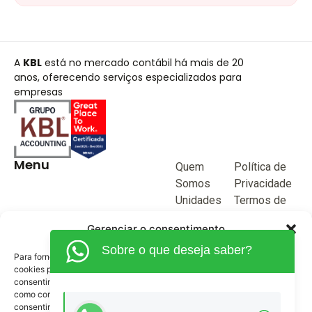
A
KBL
está no mercado contábil há mais de 20
anos, oferecendo serviços especializados para
empresas
Menu
Quem
Política de
Somos
Privacidade
Unidades
Termos de
de negócio
Uso
Gerenciar o consentimento
Blog
Sobre o que deseja saber?
Junte-se a
Para fornecer as melhores experiências, usamos tecnologias como
KBL
cookies para armazenar e/ou acessar informações do dispositivo. O
consentimento para essas tecnologias nos permitirá processar dados
Fale
como comportamento de navegação ou IDs exclusivos neste site. Não
Conosco
consentir ou retirar o consentimento pode afetar negativamente certos