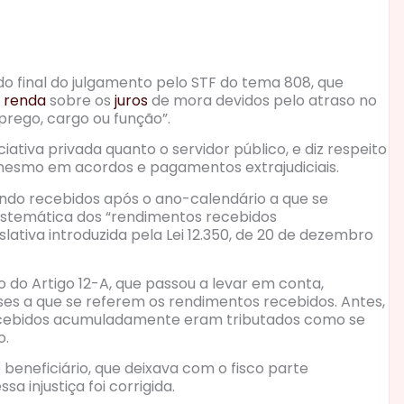
 do final do julgamento pelo STF do tema 808, que
 renda
sobre os
juros
de mora devidos pelo atraso no
rego, cargo ou função”.
iciativa privada quanto o servidor público, e diz respeito
u mesmo em acordos e pagamentos extrajudiciais.
uando recebidos após o ano-calendário a que se
istemática dos “rendimentos recebidos
ativa introduzida pela Lei 12.350, de 20 de dezembro
o do Artigo 12-A, que passou a levar em conta,
es a que se referem os rendimentos recebidos. Antes,
 recebidos acumuladamente eram tributados como se
o.
beneficiário, que deixava com o fisco parte
a injustiça foi corrigida.