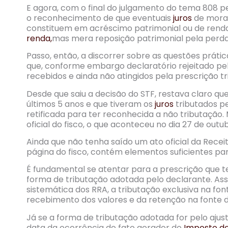
E agora, com o final do julgamento do tema 808 p
o reconhecimento de que eventuais
juros
de mora,
constituem em acréscimo patrimonial ou de renda
renda,
mas mera reposição patrimonial pela perda
Passo, então, a discorrer sobre as questões práti
que, conforme embargo declaratório rejeitado pel
recebidos e ainda não atingidos pela prescrição tri
Desde que saiu a decisão do STF, restava claro q
últimos 5 anos e que tiveram os
juros
tributados p
retificada para ter reconhecida a não tributaçã
oficial do fisco, o que aconteceu no dia 27 de outu
Ainda que não tenha saído um ato oficial da Recei
página do fisco, contém elementos suficientes p
É fundamental se atentar para a prescrição que 
forma de tributação adotada pelo declarante. Ass
sistemática dos RRA, a tributação exclusiva na fo
recebimento dos valores e da retenção na fonte 
Já se a forma de tributação adotada for pelo ajust
data da ocorrência do fato gerador do
Imposto d