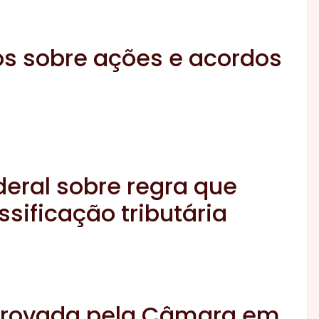
os sobre ações e acordos
deral sobre regra que
sificação tributária
aprovada pela Câmara em