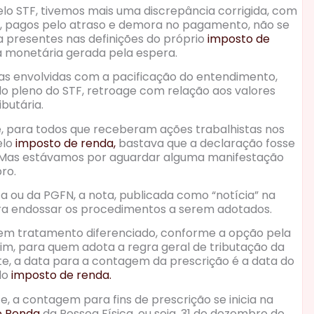
elo STF, tivemos mais uma discrepância corrigida, com
 pagos pelo atraso e demora no pagamento, não se
 presentes nas definições do próprio
imposto de
 monetária gerada pela espera.
cas envolvidas com a pacificação do entendimento,
o pleno do STF, retroage com relação aos valores
butária.
ue, para todos que receberam ações trabalhistas nos
elo
imposto de renda,
bastava que a declaração fosse
o. Mas estávamos por aguardar alguma manifestação
bro.
ta ou da PGFN, a nota, publicada como “notícia” na
ara endossar os procedimentos a serem adotados.
tem tratamento diferenciado, conforme a opção pela
im, para quem adota a regra geral de tributação da
nte, a data para a contagem da prescrição é a data do
do
imposto de renda.
e, a contagem para fins de prescrição se inicia na
e Renda
da Pessoa Física, ou seja, 31 de dezembro do