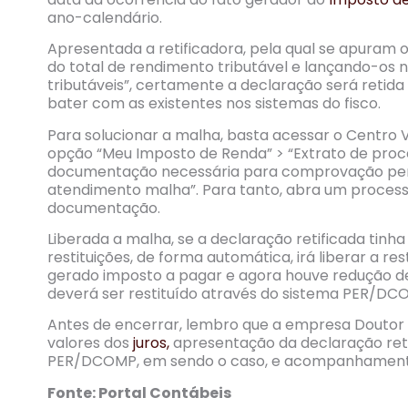
ano-calendário.
Apresentada a retificadora, pela qual se apuram 
do total de rendimento tributável e lançando-os n
tributáveis”, certamente a declaração será retid
bater com as existentes nos sistemas do fisco.
Para solucionar a malha, basta acessar o Centro V
opção “Meu Imposto de Renda” > “Extrato de proce
documentação necessária para comprovação peran
atendimento malha”. Para tanto, abra um processo
documentação.
Liberada a malha, se a declaração retificada tinha 
restituições, de forma automática, irá liberar a r
gerado imposto a pagar e agora houve redução de
deverá ser restituído através do sistema PER/D
Antes de encerrar, lembro que a empresa Doutor
valores dos
juros,
apresentação da declaração ret
PER/DCOMP, em sendo o caso, e acompanhamento a
Fonte: Portal Contábeis